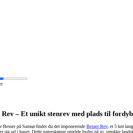
er
 Rev – Et unikt stenrev med plads til fordyb
or Besser på Samsø finder du det imponerende
Besser Rev
, et 5 km lang
er sig ud i havet. Dette naturskønne område byder på ro, smukke lands