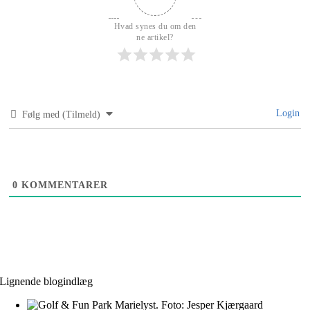
Hvad synes du om den
ne artikel?
Login
Følg med (Tilmeld)
0
KOMMENTARER
Lignende blogindlæg