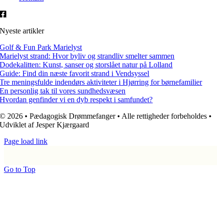
Nyeste artikler
Golf & Fun Park Marielyst
Marielyst strand: Hvor byliv og strandliv smelter sammen
Dodekalitten: Kunst, sanser og storslået natur på Lolland
Guide: Find din næste favorit strand i Vendsyssel
Tre meningsfulde indendørs aktiviteter i Hjørring for børnefamilier
En personlig tak til vores sundhedsvæsen
Hvordan genfinder vi en dyb respekt i samfundet?
© 2026 • Pædagogisk Drømmefanger • Alle rettigheder forbeholdes •
Udviklet af Jesper Kjærgaard
Page load link
Go to Top