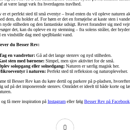
 af at være langt væk fra hverdagens travlhed.
 er et perfekt sted til små eventyr – hvad enten du vil opleve naturen al
 dem, du holder af. For børn er det en fornøjelse at kaste sten i vand
 nyde stilheden og den fantastiske udsigt. Revet forandrer sig med vejr
søger det, kan du opleve en ny stemning – fra solens stråler, der bryd
il en vindstille dag med spejlblankt vand.
ever du Besser Rev:
Tag en vandretur:
Gå ad det lange stenrev og nyd stilheden.
Kast sten med børnene:
Simpel, men sjov aktivitet for de små.
plev solopgang eller solnedgang:
Naturen er særlig magisk her.
Mikroeventyr i naturen:
Perfekt sted til refleksion og naturoplevelser.
me til Besser Rev kan du køre dertil og parkere på p-pladsen, hvorefte
g ud på det imponerende stenrev. Området er ideelt til både korte og l
aturen.
r og få mere inspiration på
Instagram
eller følg
Besser Rev på Facebook
0