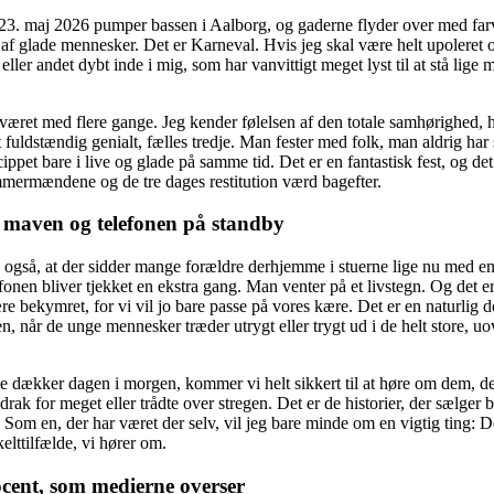
3. maj 2026 pumper bassen i Aalborg, og gaderne flyder over med farve
 af glade mennesker. Det er Karneval. Hvis jeg skal være helt upoleret o
 eller andet dybt inde i mig, som har vanvittigt meget lyst til at stå lige m
 været med flere gange. Jeg kender følelsen af den totale samhørighed,
fuldstændig genialt, fælles tredje. Man fester med folk, man aldrig har s
ncippet bare i live og glade på samme tid. Det er en fantastisk fest, og de
ømmermændene og de tre dages restitution værd bagefter.
 maven og telefonen på standby
også, at der sidder mange forældre derhjemme i stuerne lige nu med e
onen bliver tjekket en ekstra gang. Man venter på et livstegn. Og det 
e bekymret, for vi vil jo bare passe på vores kære. Det er en naturlig d
en, når de unge mennesker træder utrygt eller trygt ud i de helt store, u
 dækker dagen i morgen, kommer vi helt sikkert til at høre om dem, de
rak for meget eller trådte over stregen. Det er de historier, der sælger bi
. Som en, der har været der selv, vil jeg bare minde om en vigtig ting: D
kelttilfælde, vi hører om.
cent, som medierne overser