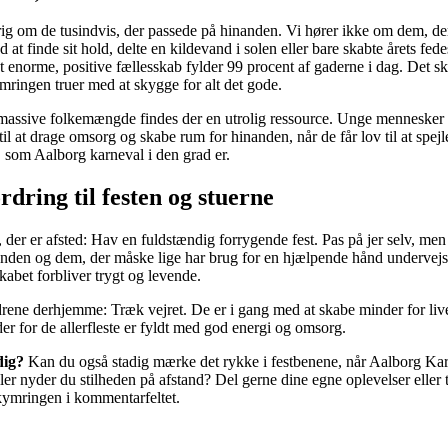
rig om de tusindvis, der passede på hinanden. Vi hører ikke om dem, de
at finde sit hold, delte en kildevand i solen eller bare skabte årets fed
enorme, positive fællesskab fylder 99 procent af gaderne i dag. Det sk
mringen truer med at skygge for alt det gode.
 massive folkemængde findes der en utrolig ressource. Unge mennesker 
il at drage omsorg og skabe rum for hinanden, når de får lov til at spejle
e, som Aalborg karneval i den grad er.
rdring til festen og stuerne
er, der er afsted: Hav en fuldstændig forrygende fest. Pas på jer selv, men
nden og dem, der måske lige har brug for en hjælpende hånd undervejs
sskabet forbliver trygt og levende.
drene derhjemme: Træk vejret. De er i gang med at skabe minder for live
der for de allerfleste er fyldt med god energi og omsorg.
dig?
Kan du også stadig mærke det rykke i festbenene, når Aalborg Kar
eller nyder du stilheden på afstand? Del gerne dine egne oplevelser eller
kymringen i kommentarfeltet.