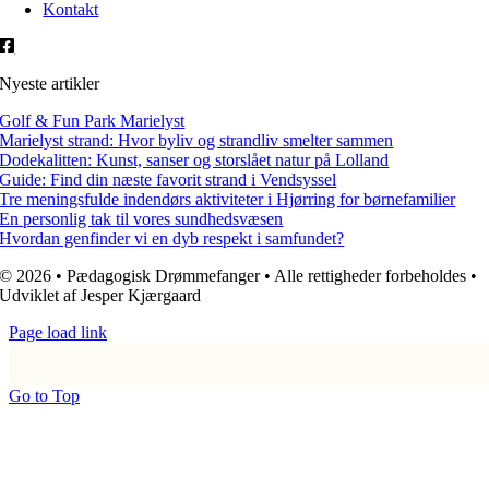
Kontakt
Nyeste artikler
Golf & Fun Park Marielyst
Marielyst strand: Hvor byliv og strandliv smelter sammen
Dodekalitten: Kunst, sanser og storslået natur på Lolland
Guide: Find din næste favorit strand i Vendsyssel
Tre meningsfulde indendørs aktiviteter i Hjørring for børnefamilier
En personlig tak til vores sundhedsvæsen
Hvordan genfinder vi en dyb respekt i samfundet?
© 2026 • Pædagogisk Drømmefanger • Alle rettigheder forbeholdes •
Udviklet af Jesper Kjærgaard
Page load link
Go to Top