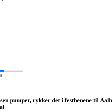
er
sen pumper, rykker det i festbenene til Aal
al