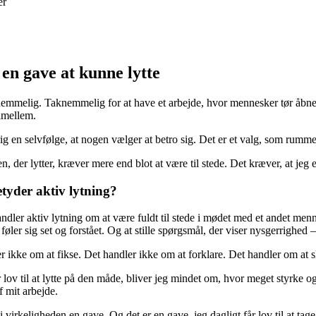
er
 en gave at kunne lytte
nemmelig. Taknemmelig for at have et arbejde, hvor mennesker tør åbne
 imellem.
rig en selvfølge, at nogen vælger at betro sig. Det er et valg, som rumme
, der lytter, kræver mere end blot at være til stede. Det kræver, at jeg e
tyder aktiv lytning?
ndler aktiv lytning om at være fuldt til stede i mødet med et andet mennes
føler sig set og forstået. Og at stille spørgsmål, der viser nysgerrighed
r ikke om at fikse. Det handler ikke om at forklare. Det handler om at 
r lov til at lytte på den måde, bliver jeg mindet om, hvor meget styrke
f mit arbejde.
 i virkeligheden en gave. Og det er en gave, jeg dagligt får lov til at tag