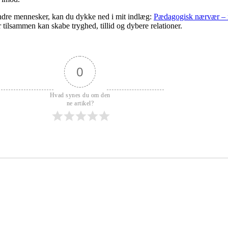
andre mennesker, kan du dykke ned i mit indlæg:
Pædagogisk nærvær – nå
ilsammen kan skabe tryghed, tillid og dybere relationer.
0
Hvad synes du om den
ne artikel?