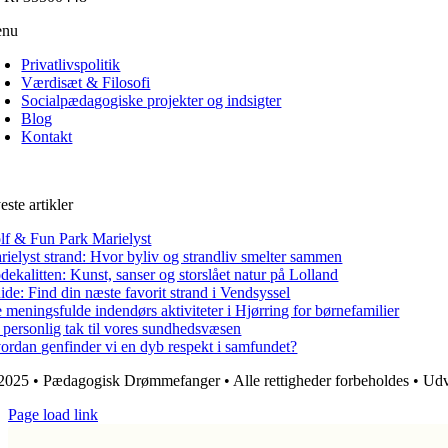
nu
Privatlivspolitik
Værdisæt & Filosofi
Socialpædagogiske projekter og indsigter
Blog
Kontakt
ste artikler
lf & Fun Park Marielyst
rielyst strand: Hvor byliv og strandliv smelter sammen
dekalitten: Kunst, sanser og storslået natur på Lolland
ide: Find din næste favorit strand i Vendsyssel
e meningsfulde indendørs aktiviteter i Hjørring for børnefamilier
 personlig tak til vores sundhedsvæsen
ordan genfinder vi en dyb respekt i samfundet?
2025 • Pædagogisk Drømmefanger • Alle rettigheder forbeholdes • Udv
Page load link