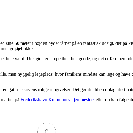
d sine 60 meter i højden byder tårnet på en fantastisk udsigt, der på k
emmelige øjeblikke.
det hele værd. Udsigten er simpelthen betagende, og det er fascinerende
ille, men hyggelig legeplads, hvor familiens mindste kan lege og have det
gåtur i skovens rolige omgivelser. Det gør det til en oplagt destinati
ormation på
Frederikshavn Kommunes hjemmeside
, eller du kan følge
0