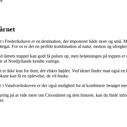
er
årnet
t i Frederikshavn er en destination, der imponerer både store og små. Me
ttegat. For os er det en perfekt kombination af natur, motion og uforgl
d tårnets trapper kan godt få pulsen op, men belønningen på toppen er 
le af Nordjyllands kendte vartegn.
t er ikke kun for dem, der elsker højder. Ved tårnet finder man også en l
ksne kan få en oplevelse, de vil huske.
 i Vandværkskoven er der også mulighed for at kombinere besøget med en 
errig på at vide mere om Cloostårnet og dets historie, kan du finde inf
er.