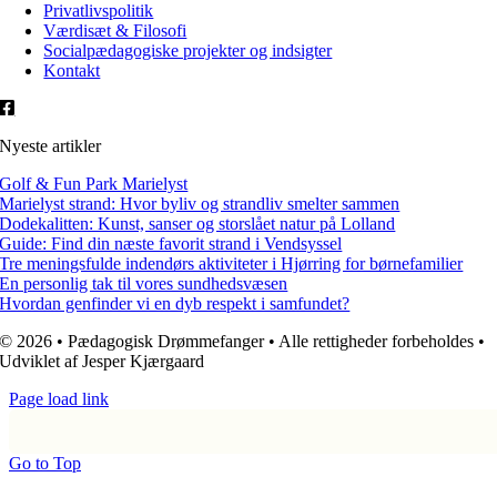
Privatlivspolitik
Værdisæt & Filosofi
Socialpædagogiske projekter og indsigter
Kontakt
Nyeste artikler
Golf & Fun Park Marielyst
Marielyst strand: Hvor byliv og strandliv smelter sammen
Dodekalitten: Kunst, sanser og storslået natur på Lolland
Guide: Find din næste favorit strand i Vendsyssel
Tre meningsfulde indendørs aktiviteter i Hjørring for børnefamilier
En personlig tak til vores sundhedsvæsen
Hvordan genfinder vi en dyb respekt i samfundet?
© 2026 • Pædagogisk Drømmefanger • Alle rettigheder forbeholdes •
Udviklet af Jesper Kjærgaard
Page load link
Go to Top