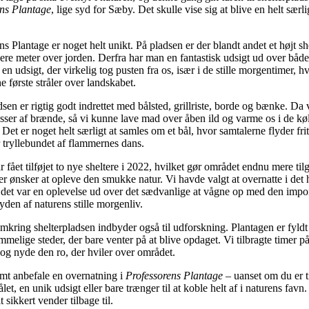
ens Plantage
, lige syd for Sæby. Det skulle vise sig at blive en helt særli
ns Plantage er noget helt unikt. På pladsen er der blandt andet et højt sh
lere meter over jorden. Derfra har man en fantastisk udsigt ud over båd
en udsigt, der virkelig tog pusten fra os, især i de stille morgentimer, h
e første stråler over landskabet.
sen er rigtig godt indrettet med bålsted, grillriste, borde og bænke. Da v
sser af brænde, så vi kunne lave mad over åben ild og varme os i de kø
 Det er noget helt særligt at samles om et bål, hvor samtalerne flyder fri
 tryllebundet af flammernes dans.
r fået tilføjet to nye sheltere i 2022, hvilket gør området endnu mere til
er ønsker at opleve den smukke natur. Vi havde valgt at overnatte i det 
g det var en oplevelse ud over det sædvanlige at vågne op med den imp
yden af naturens stille morgenliv.
kring shelterpladsen indbyder også til udforskning. Plantagen er fyldt
melige steder, der bare venter på at blive opdaget. Vi tilbragte timer på
og nyde den ro, der hviler over området.
mt anbefale en overnatning i
Professorens Plantage
– uanset om du er t
et, en unik udsigt eller bare trænger til at koble helt af i naturens favn.
lt sikkert vender tilbage til.