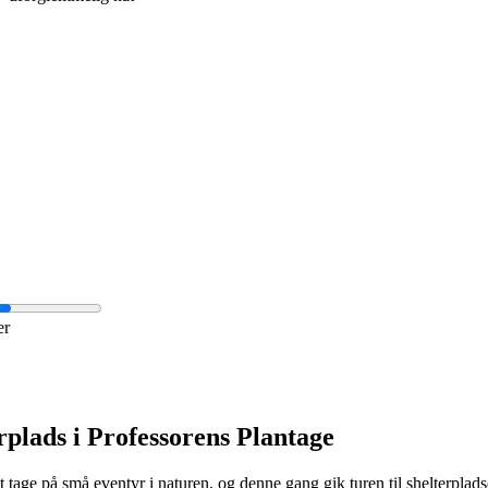
er
rplads i Professorens Plantage
at tage på små eventyr i naturen, og denne gang gik turen til shelterplads