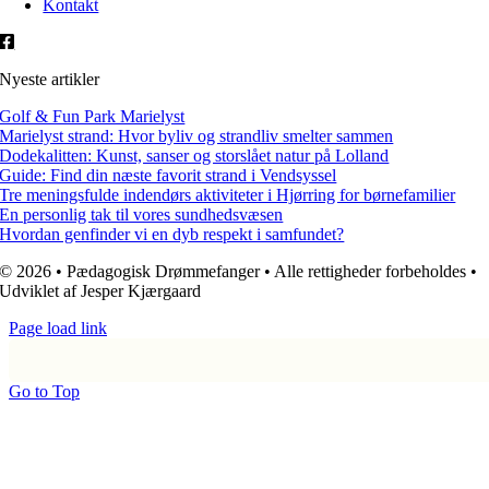
Kontakt
Nyeste artikler
Golf & Fun Park Marielyst
Marielyst strand: Hvor byliv og strandliv smelter sammen
Dodekalitten: Kunst, sanser og storslået natur på Lolland
Guide: Find din næste favorit strand i Vendsyssel
Tre meningsfulde indendørs aktiviteter i Hjørring for børnefamilier
En personlig tak til vores sundhedsvæsen
Hvordan genfinder vi en dyb respekt i samfundet?
© 2026 • Pædagogisk Drømmefanger • Alle rettigheder forbeholdes •
Udviklet af Jesper Kjærgaard
Page load link
Go to Top