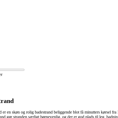
er
trand
d er en skøn og rolig badestrand beliggende blot få minutters kørsel fra 
and gør stranden særligt børnevenlig, og der er god plads til leg, badni