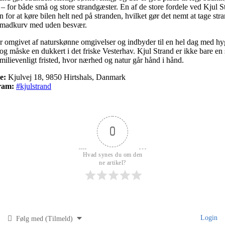
 – for både små og store strandgæster. En af de store fordele ved Kjul S
 for at køre bilen helt ned på stranden, hvilket gør det nemt at tage stra
g madkurv med uden besvær.
r omgivet af naturskønne omgivelser og indbyder til en hel dag med hy
 og måske en dukkert i det friske Vesterhav. Kjul Strand er ikke bare en 
familievenligt fristed, hvor nærhed og natur går hånd i hånd.
e:
Kjulvej 18, 9850 Hirtshals, Danmark
ram:
#kjulstrand
0
Hvad synes du om den
ne artikel?
Login
Følg med (Tilmeld)