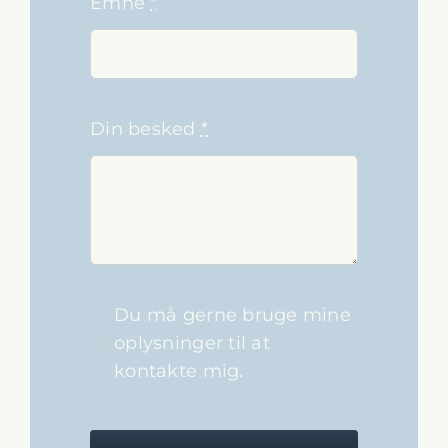
Emne
*
Din besked
*
Du må gerne bruge mine
oplysninger til at
kontakte mig.