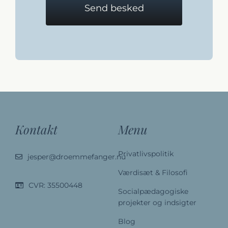
Send besked
Kontakt
Menu
Privatlivspolitik
jesper@droemmefanger.nu
Værdisæt & Filosofi
CVR: 35500448
Socialpædagogiske
projekter og indsigter
Blog