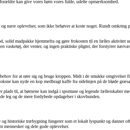
om forældre kan give vores børn vores fulde, udelte opmærksomhed.
le og nære oplevelser, som ikke behøver at koste noget. Rundt omkring
 god, solid madpakke hjemmefra og gøre frokosten til en fælles aktivite
 vasketøj, der venter, og ingen praktiske pligter, der forstyrrer nærvære
behov for at røre sig og bruge kroppen. Midt i de smukke omgivelser find
voksne kan nyde en kop medbragt kaffe fra sidelinjen på de bløde græsa
lads til, at børnene kan indgå i spontane og legende fællesskaber med 
vilde leg og de mere fordybede opdagelser i skovbunden.
 og historiske træbygning fungerer som et lokalt lyspunkt og danner 
om mennesker og dele gode oplevelser.