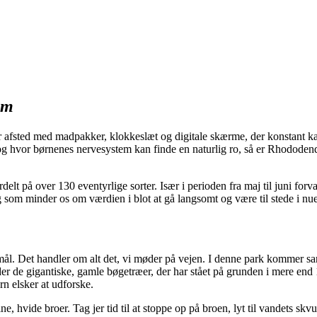
em
r afsted med madpakker, klokkeslæt og digitale skærme, der konstant
en, og hvor børnenes nervesystem kan finde en naturlig ro, så er Rhododen
lt på over 130 eventyrlige sorter. Især i perioden fra maj til juni forva
 og som minder os om værdien i blot at gå langsomt og være til stede i n
t mål. Det handler om alt det, vi møder på vejen. I denne park kommer s
r de gigantiske, gamle bøgetræer, der har stået på grunden i mere end 
rn elsker at udforske.
 hvide broer. Tag jer tid til at stoppe op på broen, lyt til vandets skvu