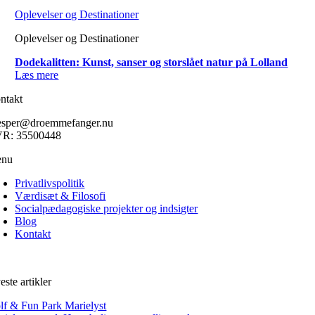
Oplevelser og Destinationer
Oplevelser og Destinationer
Dodekalitten: Kunst, sanser og storslået natur på Lolland
Læs mere
ntakt
esper@droemmefanger.nu
R: 35500448
nu
Privatlivspolitik
Værdisæt & Filosofi
Socialpædagogiske projekter og indsigter
Blog
Kontakt
ste artikler
lf & Fun Park Marielyst