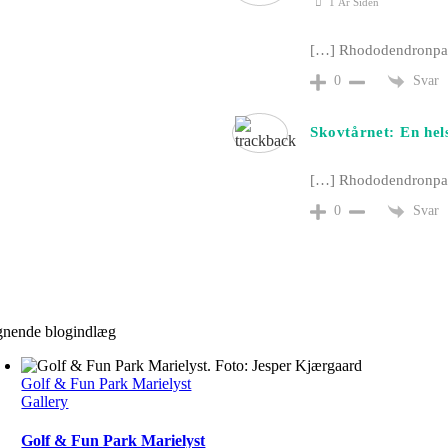
1 År Siden
[…] Rhododendronpar
Svar
0
Skovtårnet: En hel
[…] Rhododendronpar
Svar
0
gnende blogindlæg
Golf & Fun Park Marielyst
Gallery
Golf & Fun Park Marielyst