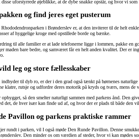
 i disse uforstyrrede øjeblikke, at de dybe snakke opstår, og hvor vi s
akken og find jeres eget pusterum
 Rhododendronparken i Brønderslev er, at den inviterer til de helt enk
 masser af hyggelige kroge med opstillede borde og bænke.
rdring til alle familier er at lade telefonerne ligge i lommen, pakke en
er maden bare bedre, og samværet får en helt anden kvalitet. Der er ingen
o.
 vild leg og store fællesskaber
ndbyder til dyb ro, er der i den grad også tænkt på børnenes naturlige 
e klatre, rutsje og udfordre deres motorik på kryds og tværs, mens de 
 opbygget, så den smelter naturligt sammen med parkens ånd. Den giver p
d det, de hver især kan finde ud af, og hvor der er plads til både den 
e Pavillon og parkens praktiske rammer
jer rundt i parken, vil I også møde Den Runde Pavillon. Denne smukke
 Brønderslev. Den minder os om værdien af steder, hvor vi kan mødes s