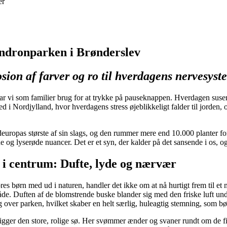
er
dronparken i Brønderslev
sion af farver og ro til hverdagens nervesyst
r vi som familier brug for at trykke på pauseknappen. Hverdagen suse
sted i Nordjylland, hvor hverdagens stress øjeblikkeligt falder til jord
uropas største af sin slags, og den rummer mere end 10.000 planter forde
øde og lyserøde nuancer. Det er et syn, der kalder på det sansende i os,
 i centrum: Dufte, lyde og nærvær
ores børn med ud i naturen, handler det ikke om at nå hurtigt frem til e
de. Duften af de blomstrende buske blander sig med den friske luft unde
 over parken, hvilket skaber en helt særlig, huleagtig stemning, som bø
igger den store, rolige sø. Her svømmer ænder og svaner rundt om de fine,