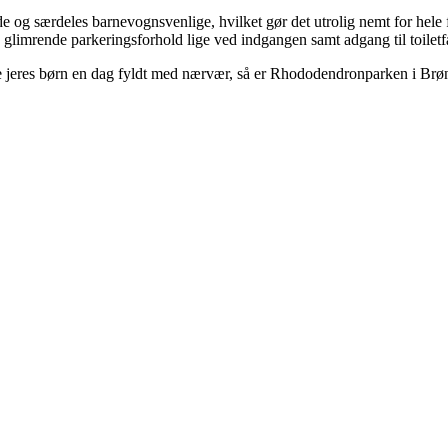
rede og særdeles barnevognsvenlige, hvilket gør det utrolig nemt for he
limrende parkeringsforhold lige ved indgangen samt adgang til toiletfac
ive jeres børn en dag fyldt med nærvær, så er Rhododendronparken i Brøn