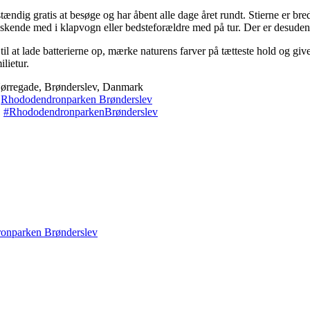
stændig gratis at besøge og har åbent alle dage året rundt. Stierne er b
øskende med i klapvogn eller bedsteforældre med på tur. Der er desuden g
 til at lade batterierne op, mærke naturens farver på tætteste hold og g
ilietur.
rregade, Brønderslev, Danmark
Rhododendronparken Brønderslev
:
#RhododendronparkenBrønderslev