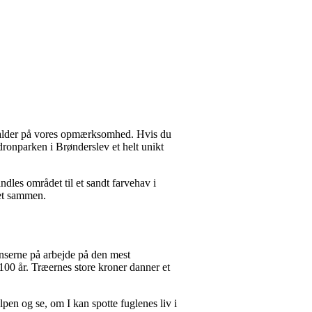
 kalder på vores opmærksomhed. Hvis du
dronparken i Brønderslev et helt unikt
ndles området til et sandt farvehav i
uet sammen.
anserne på arbejde på den mest
100 år. Træernes store kroner danner et
lpen og se, om I kan spotte fuglenes liv i