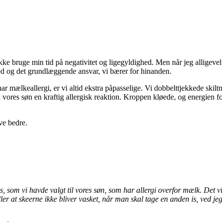
kke bruge min tid på negativitet og ligegyldighed. Men når jeg alligevel 
hed og det grundlæggende ansvar, vi bærer for hinanden.
 mælkeallergi, er vi altid ekstra påpasselige. Vi dobbelttjekkede skilt
k vores søn en kraftig allergisk reaktion. Kroppen kløede, og energien fo
ve bedre.
, som vi havde valgt til vores søn, som har allergi overfor mælk. Det vis
eller at skeerne ikke bliver vasket, når man skal tage en anden is, ved j