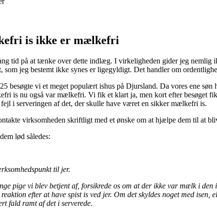
er
efri is ikke er mælkefri
ang tid på at tænke over dette indlæg. I virkeligheden gider jeg nemlig i
t, som jeg bestemt ikke synes er ligegyldigt. Det handler om ordentlig
5 besøgte vi et meget populært ishus på Djursland. Da vores ene søn har
ri is nu også var mælkefri. Vi fik et klart ja, men kort efter besøget fi
 fejl i serveringen af det, der skulle have været en sikker mælkefri is.
ontakte virksomheden skriftligt med et ønske om at hjælpe dem til at bli
 dem lød således:
ksomhedspunkt til jer.
ge pige vi blev betjent af, forsikrede os om at der ikke var mælk i den is
k reaktion efter at have spist is ved jer. Om det skyldes noget med isen, 
rt fald ramt af det i serverede.