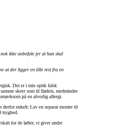
 nok ikke anbefale jer at han skal
 at der ligger en lille rest fra en
isk. Det er i min optik falsk
e samme skeer som til flødeis, medmindre
 opmærksom på en alvorlig allergi.
r derfor enkelt: Lav en separat montre til
l tryghed.
kab for de løfter, vi giver andre