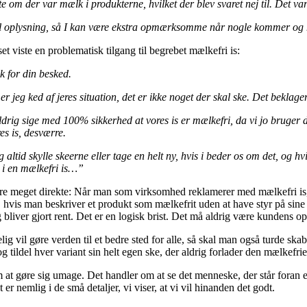
te om der var mælk i produkterne, hvilket der blev svaret nej til. Det var 
il oplysning, så I kan være ekstra opmærksomme når nogle kommer og 
set viste en problematisk tilgang til begrebet mælkefri is:
k for din besked.
r jeg ked af jeres situation, det er ikke noget der skal ske. Det bekl
ldrig sige med 100% sikkerhed at vores is er mælkefri, da vi jo bruger de
es is, desværre.
og altid skylle skeerne eller tage en helt ny, hvis i beder os om det, og 
 i en mælkefri is…”
e meget direkte: Når man som virksomhed reklamerer med mælkefri is, bø
 hvis man beskriver et produkt som mælkefrit uden at have styr på sine
g bliver gjort rent. Det er en logisk brist. Det må aldrig være kundens o
ig vil gøre verden til et bedre sted for alle, så skal man også turde ska
og tildel hver variant sin helt egen ske, der aldrig forlader den mælkefr
at gøre sig umage. Det handler om at se det menneske, der står foran en,
er nemlig i de små detaljer, vi viser, at vi vil hinanden det godt.