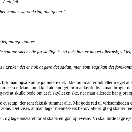
så en fejl.
henvender sig omkring allergener.”
ager jeg mange gange!…
 samme skeer i de forskellige is, så hvis han er meget allergisk, vil jeg
hvis i tænker det er nok at gøre det sådan, men som sagt kan det forekomme
r man også kunne garantere det. Ikke om man er lidt eller meget allerg
 processer. Man kan ikke kalde noget for mælkefrit, hvis man bruger d
pgave at skulle bede om at få skyllet en ske, når man allerede har gjort
be et setup, der rent faktisk rummer alle. Mit gode råd til virksomheden e
ie zone. Det viser, at man tager menneskers behov alvorligt og skaber ree
 og tage ansvaret for at skabe en god oplevelse. Vi skal turde tage ejers